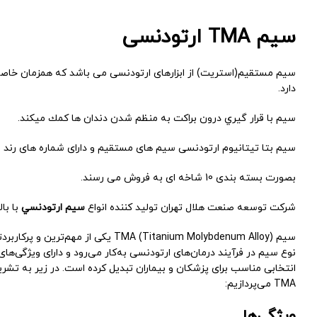
سیم TMA ارتودنسی
سیم مستقیم(استریت) از
ابزارهای ارتودنسی
می باشد که همزمان خاصی
دارد.
سيم با قرار گيري درون براكت به منظم شدن دندان ها كمك ميكند.
سیم بتا تیتانیوم
ارتودنسی
سیم های مستقیم و دارای شماره های رند و
بصورت بسته بندی 10 شاخه ای به فروش می رسند.
شركت توسعه صنعت هلال تهران توليد كننده انواع
سيم ارتودنسي
با با
سیم TMA (Titanium Molybdenum Alloy) یکی از
نوع سیم در فرآیند درمان‌های ارتودنسی به‌کار می‌رود و دارای ویژگی‌ه
انتخابی مناسب برای پزشکان و بیماران تبدیل کرده است. در زیر به تشریح
TMA می‌پردازیم:
ویژگی‌ها