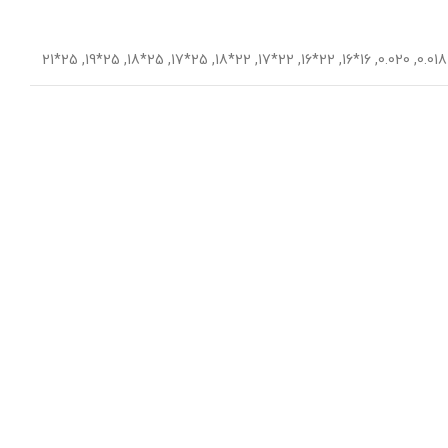
25*21
,
25*19
,
25*18
,
25*17
,
22*18
,
22*17
,
22*16
,
16*16
,
0.020
,
0.018