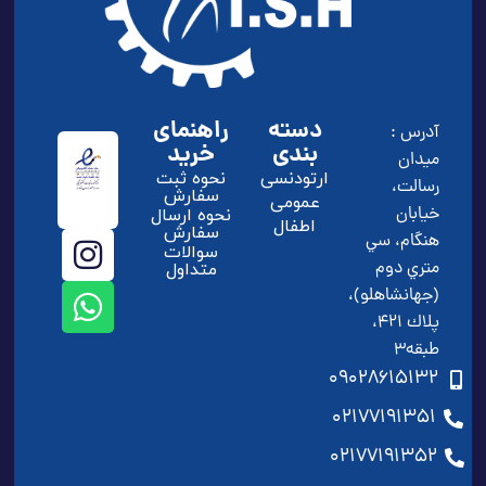
دسته
راهنمای
آدرس :
بندی
خرید
ميدان
ارتودنسی
نحوه ثبت
رسالت،
سفارش
عمومی
خيابان
نحوه ارسال
اطفال
سفارش
هنگام، سي
سوالات
متري دوم
متداول
(جهانشاهلو)،
پلاك 421،
طبقه3
09028615132
02177191351
02177191352