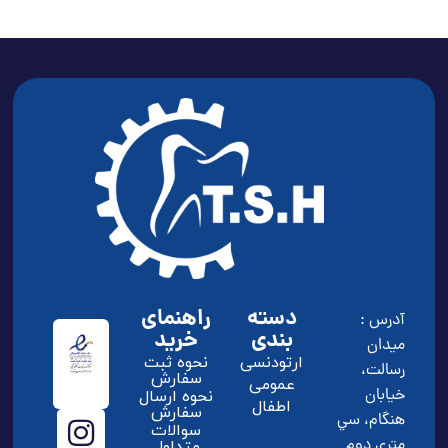
دسته
راهنمای
آدرس :
بندی
خرید
ميدان
ارتودنسی
نحوه ثبت
رسالت،
سفارش
عمومی
خيابان
نحوه ارسال
اطفال
سفارش
هنگام، سي
سوالات
متري دوم
متداول