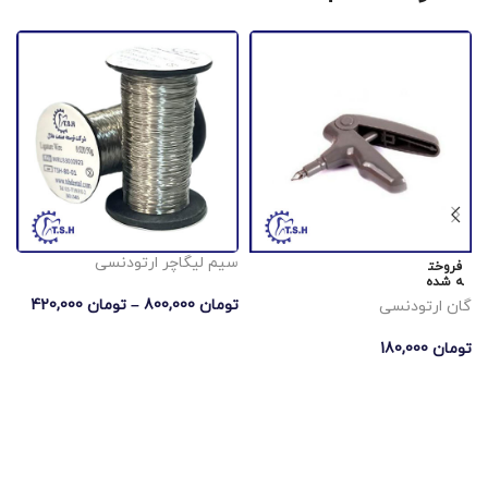
سیم لیگاچر ارتودنسی
س
فروخت
ه شده
تومان
800,000
–
تومان
420,000
ت
گان ارتودنسی
انتخاب گزینه ها
تومان
180,000
اطلاعات بیشتر