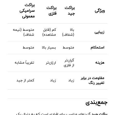
براکت
براکت
براکت
ویژگی
سرامیکی
جید
فلزی
معمولی
بالا
کم (قابل
متوسط (نیمه
زیبایی
(شفاف)
مشاهده)
شفاف)
استحکام
متوسط
بسیار بالا
متوسط
گران‌تر
هزینه
ارزان‌تر
تقریباً مشابه
از فلزی
مقاومت در برابر
زیاد
زیاد
کمتر از جید
تغییر رنگ
جمع‌بندی
براکت جید
گزینه‌ای مناسب برای افرادی است که به دنبال یک