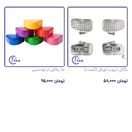
باکال تیوب اوپال (کست)
جا پلاکی ارتودنسی
س
تومان
58,000
تومان
95,000
ت
انتخاب گزینه ها
افزودن به سبد خرید