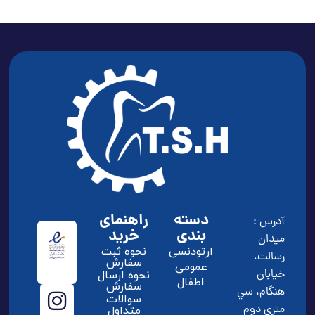
دسته
راهنمای
آدرس :
بندی
خرید
ميدان
ارتودنسی
نحوه ثبت
رسالت،
سفارش
عمومی
خيابان
نحوه ارسال
اطفال
سفارش
هنگام، سي
سوالات
متري دوم
متداول