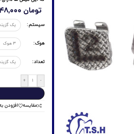
تومان
648,000
سیستم
هوک
تعداد
+
-
مقايسه
افزودن به