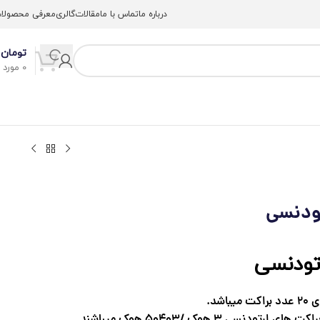
درباره ما
تماس با ما
مقالات
گالری
معرفی محصولا
تومان
0
0
مورد
تودنسی
رتودنسی
ت میباشد.
براکت های
ارتودنسی
3 هوک /3و4و5 هوک میباشند.