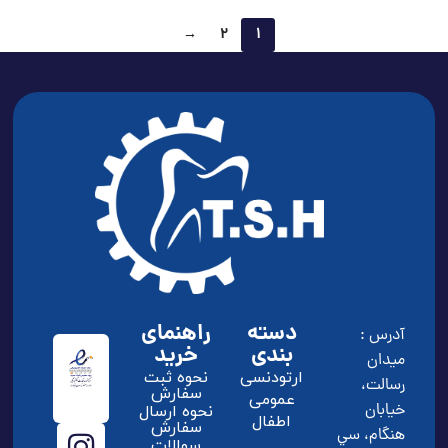
→
2
1
دسته
راهنمای
آدرس :
بندی
خرید
ميدان
ارتودنسی
نحوه ثبت
رسالت،
سفارش
عمومی
خيابان
نحوه ارسال
اطفال
سفارش
هنگام، سي
سوالات