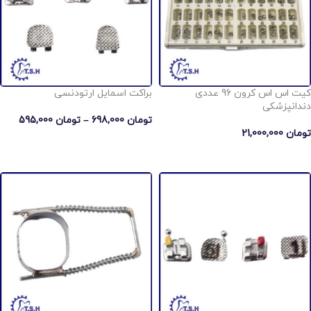
کیت اس اس كرون 96 عددی
براکت اسمایل ارتودنسی
دندانپزشکی
تومان
698,000
–
تومان
595,000
تومان
21,000,000
انتخاب گزینه ها
افزودن به سبد خرید