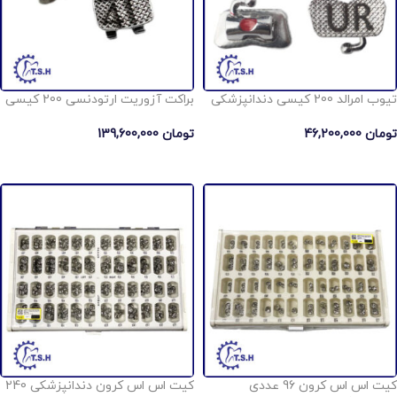
تیوب امرالد 200 کیسی دندانپزشکی
براكت آزوريت ارتودنسی 200 کیسی
تومان
46,200,000
تومان
139,600,000
انتخاب گزینه ها
افزودن به سبد خرید
کیت اس اس كرون 96 عددی
کیت اس اس كرون دندانپزشکی 240