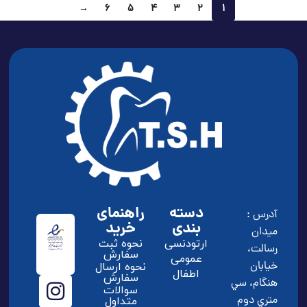
→
6
5
4
3
2
1
دسته
راهنمای
آدرس :
بندی
خرید
ميدان
ارتودنسی
نحوه ثبت
رسالت،
سفارش
عمومی
خيابان
نحوه ارسال
اطفال
سفارش
هنگام، سي
سوالات
متري دوم
متداول