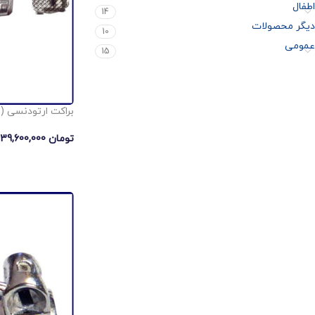
اطفال
14
دیگر محصولات
10
عمومی
15
براکت ارتودنسی (امرالد) 
تومان
139,600,000