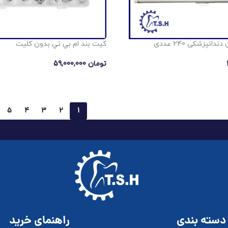
نپزشکی 240 عددی
كيت بند ام بي تي بدون كليت
تومان
59,000,000
5
4
3
2
1
دسته بندی
راهنمای خرید