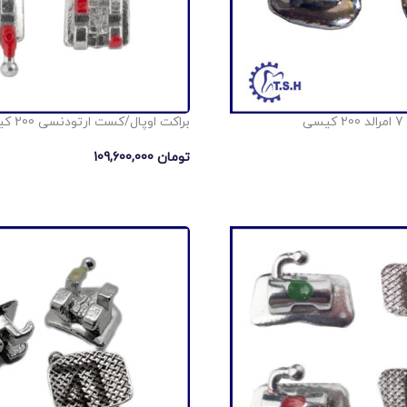
ی
براکت اوپال/کست ارتودنسی 200 کیسی
تومان
109,600,000