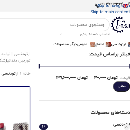
021-77213324
Skip to navigation
Skip to main content
انتخاب دسته بندی
ارتودنسی
اطفال
عمومی
دیگر محصولات
فیلتر براساس قیمت:
ارتودنسی | تولید 
توربین دندانپزشک
خانه
»
ارتودنسی
قيمت:
تومان 30,000
—
تومان 139,600,000
صافی
دسته‌های محصولات
ارتودنسی
69