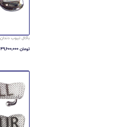
باکال تیوب دندان 7 امرالد 200 کیس
تومان
49,600,000