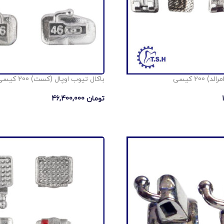
200 کیسی
باکال تیوب اوپال (کست) 200 کیسی
تومان
46,400,000