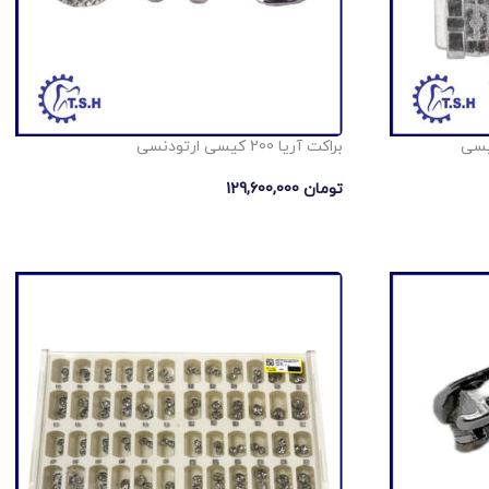
براکت آریا 200 کیسی ارتودنسی
تومان
129,600,000