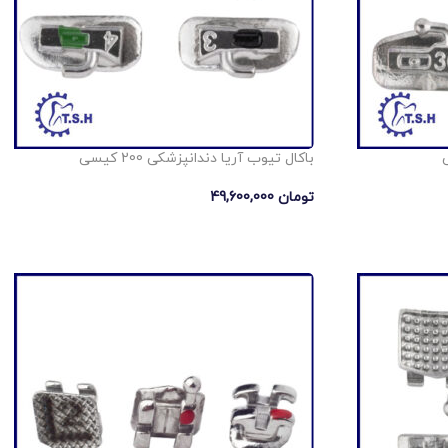
باکال تیوب آریا دندانپزشکی 200 کیسی
تومان
49,600,000