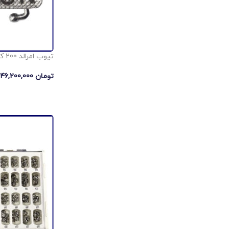
تیوب امرالد 200 کیسی دندانپزشکی
تومان
46,200,000