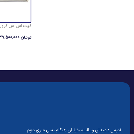
کیت اس اس كرون دندا
تومان
47,500,000
آدرس : ميدان رسالت، خيابان هنگام، سي متري دوم