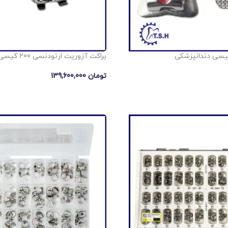
براكت آزوريت ارتودنسی 200 کیسی
تومان
139,600,000