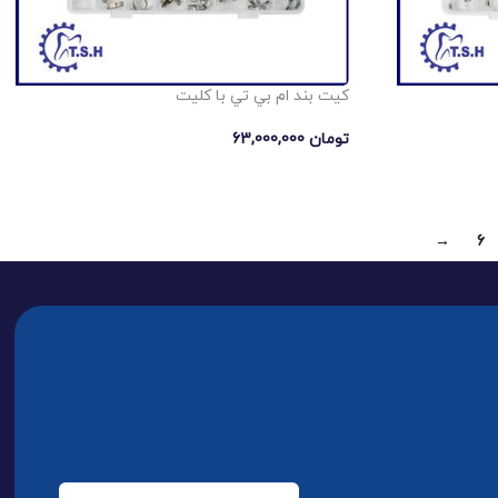
كيت بند ام بي تي با كليت
تومان
63,000,000
→
6