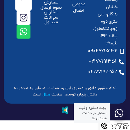
سفارش
عمومی
خيابان
نحوه ارسال
اطفال
سفارش
هنگام، سي
سوالات
متري دوم
متداول
(جهانشاهلو)،
پلاك 421،
طبقه3
09028615132
02177191351
02177191352
تمام حقوق مادی و معنوی این وب‌سایت، متعلق به مجموعه
دانش بنیان توسعه صنعت
هلال
است
جهت مشاوره و ثبت
سفارش در خدمت
هستیم 🙏