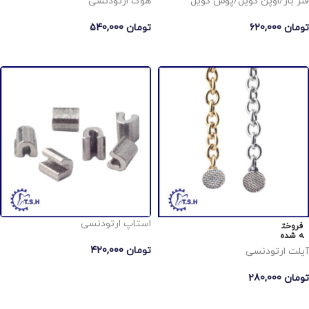
فنر باز/اوپن کویل/پوش کویل
هوک ارتودنسی
تومان
620,000
تومان
540,000
افزودن به سبد خرید
انتخاب گزینه ها
استاپ ارتودنسی
فروخت
ه شده
تومان
420,000
آیلت ارتودنسی
انتخاب گزینه ها
تومان
280,000
اطلاعات بیشتر