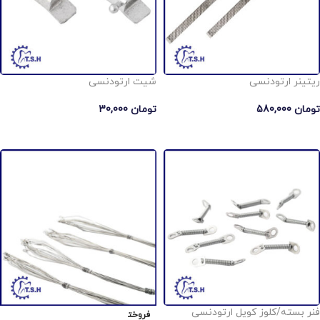
ریتینر ارتودنسی
شیت ارتودنسی
تومان
580,000
تومان
30,000
انتخاب گزینه ها
افزودن به سبد خرید
فنر بسته/کلوز کویل ارتودنسی
فروخت