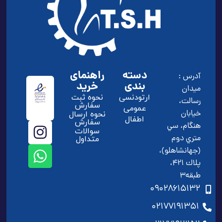
دسته
راهنمای
آدرس :
بندی
خرید
ميدان
ارتودنسی
نحوه ثبت
رسالت،
سفارش
عمومی
خيابان
نحوه ارسال
اطفال
سفارش
هنگام، سي
سوالات
متري دوم
متداول
(جهانشاهلو)،
پلاك 421،
طبقه3
09028615132
02177191351