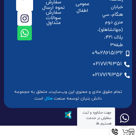
سفارش
عمومی
خيابان
نحوه ارسال
اطفال
سفارش
هنگام، سي
سوالات
متري دوم
متداول
(جهانشاهلو)،
پلاك 421،
طبقه3
09028615132
02177191351
02177191352
تمام حقوق مادی و معنوی این وب‌سایت، متعلق به مجموعه
دانش بنیان توسعه صنعت
هلال
است
جهت مشاوره و ثبت
سفارش در خدمت
هستیم 🙏