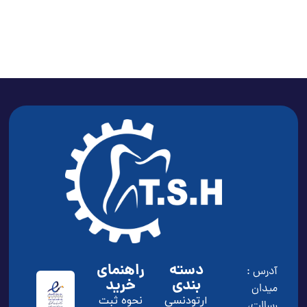
دسته
راهنمای
آدرس :
بندی
خرید
ميدان
ارتودنسی
نحوه ثبت
رسالت،