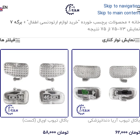
Skip to navigation
EN
Skip to main content
خانه
»
محصولات برچسب خورده "خرید لوازم ارتودنسی اطفال"
»
برگه 7
نمایش 73–75 از 75 نتیجه
نمایش نوار کناری
فیلتر ها
باکال تیوب آریا دندانپزشکی
باکال تیوب اوپال (کست)
تومان
62,000
تومان
58,000