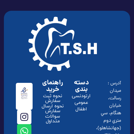
دسته
راهنمای
آدرس :
بندی
خرید
ميدان
ارتودنسی
نحوه ثبت
رسالت،
سفارش
عمومی
خيابان
نحوه ارسال
اطفال
سفارش
هنگام، سي
سوالات
متري دوم
متداول
(جهانشاهلو)،